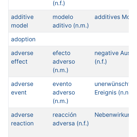
(n.f.)
additive
modelo
additives Model
model
aditivo (n.m.)
adoption
adverse
efecto
negative Ausw
effect
adverso
(n.f.)
(n.m.)
adverse
evento
unerwünschtes
event
adverso
Ereignis (n.n.)
(n.m.)
adverse
reacción
Nebenwirkung (
reaction
adversa (n.f.)