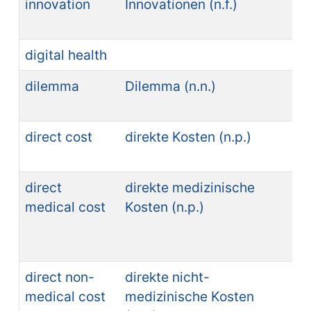
innovation
Innovationen (n.f.)
in
(n.
digital health
dilemma
Dilemma (n.n.)
di
direct cost
direkte Kosten (n.p.)
co
di
direct
direkte medizinische
co
medical cost
Kosten (n.p.)
di
sa
(n.
direct non-
direkte nicht-
co
medical cost
medizinische Kosten
di