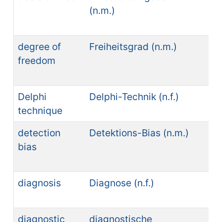
(n.m.)
de
(n.
degree of
Freiheitsgrad (n.m.)
gr
freedom
lib
Delphi
Delphi-Technik (n.f.)
té
technique
(n.
detection
Detektions-Bias (n.m.)
se
bias
de
(n.
diagnosis
Diagnose (n.f.)
di
(n.
diagnostic
diagnostische
ex