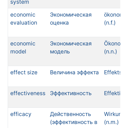
system
economic
Экономическая
ökonomis
evaluation
оценка
(n.f.)
economic
Экономическая
Ökonomis
model
модель
(n.n.)
effect size
Величина эффекта
Effektstär
effectiveness
Эффективность
Effektivitä
efficacy
Действенность
Wirkung
(эффективность в
(n.m.)