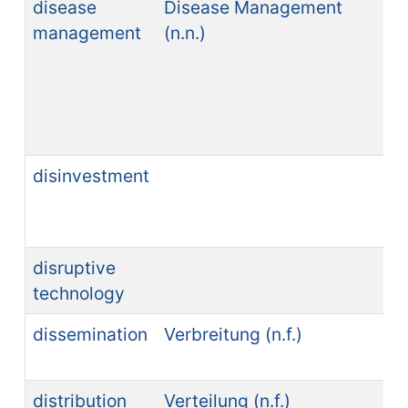
disease
Disease Management
ge
management
(n.n.)
en
(n.
disinvestment
disruptive
technology
dissemination
Verbreitung (n.f.)
di
(n.
distribution
Verteilung (n.f.)
di