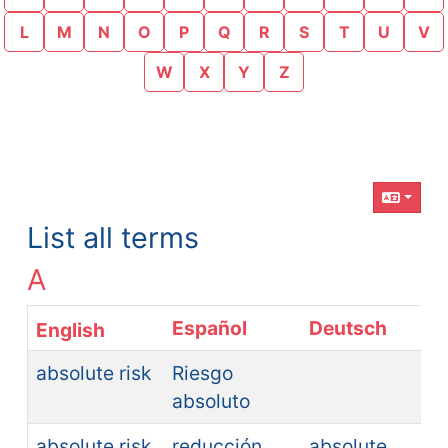
L
M
N
O
P
Q
R
S
T
U
V
W
X
Y
Z
Related content
List all terms
A
Español
Deutsch
absolute risk
Riesgo
absoluto
absolute risk
reducción
absolute