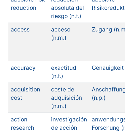
reduction
absoluta del
Risikoreduktion 
riesgo (n.f.)
access
acceso
Zugang (n.m.)
(n.m.)
accuracy
exactitud
Genauigkeit (n.f
(n.f.)
acquisition
coste de
Anschaffungsk
cost
adquisición
(n.p.)
(n.m.)
action
investigación
anwendungsbe
research
de acción
Forschung (n.f.