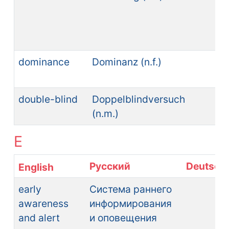
de
fr
(n.
dominance
Dominanz (n.f.)
do
(n.
double-blind
Doppelblindversuch
do
(n.m.)
(n.
E
Русский
Deutsch
early
Система раннего
awareness
информирования
and alert
и оповещения