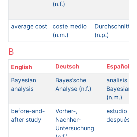
(n.f.)
average cost
coste medio
Durchschnittsk
(n.m.)
(n.p.)
B
Deutsch
Español
Bayesian
Bayes’sche
análisis
analysis
Analyse (n.f.)
Bayesiano
(n.m.)
before-and-
Vorher-,
estudio an
after study
Nachher-
después (n
Untersuchung
(n.f.)