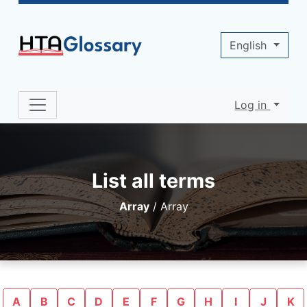
Site identity, navigation, etc.
English
Log in
Navigation and related functionality 
List all terms
Array
/
Array
A
B
C
D
E
F
G
H
I
J
K