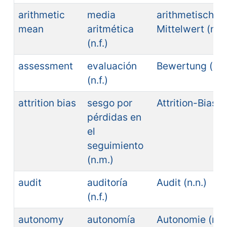
arithmetic
media
arithmetischer
mean
aritmética
Mittelwert (n.m
(n.f.)
assessment
evaluación
Bewertung (n.f.
(n.f.)
attrition bias
sesgo por
Attrition-Bias (
pérdidas en
el
seguimiento
(n.m.)
audit
auditoría
Audit (n.n.)
(n.f.)
autonomy
autonomía
Autonomie (n.f.