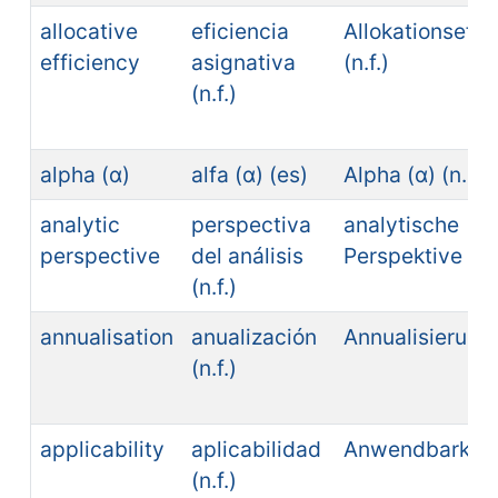
allocative
eficiencia
Allokationseffi
efficiency
asignativa
(n.f.)
(n.f.)
alpha (α)
alfa (α) (es)
Alpha (α) (n.n.)
analytic
perspectiva
analytische
perspective
del análisis
Perspektive (n.f
(n.f.)
annualisation
anualización
Annualisierung (
(n.f.)
applicability
aplicabilidad
Anwendbarkeit (
(n.f.)