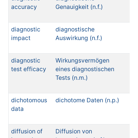
accuracy
Genauigkeit (n.f.)
di
(n.
diagnostic
diagnostische
im
impact
Auswirkung (n.f.)
di
(n.
diagnostic
Wirkungsvermögen
ef
test efficacy
eines diagnostischen
un
Tests (n.m.)
di
(n.
dichotomous
dichotome Daten (n.p.)
da
data
di
(n.
diffusion of
Diffusion von
dif