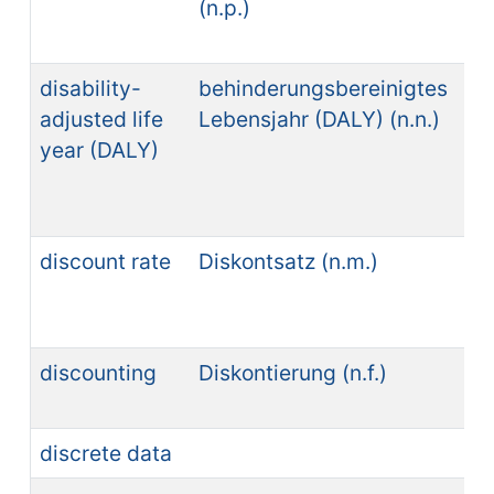
(n.p.)
sa
(n.
disability-
behinderungsbereinigtes
añ
adjusted life
Lebensjahr (DALY) (n.n.)
aj
year (DALY)
di
(A
discount rate
Diskontsatz (n.m.)
ta
de
(n.
discounting
Diskontierung (n.f.)
de
(n.
discrete data