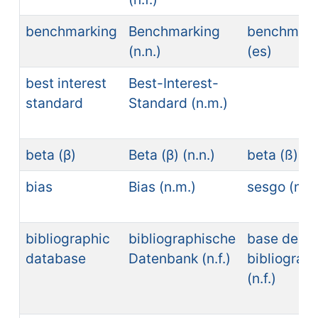
benchmarking
Benchmarking
benchmark
(n.n.)
(es)
best interest
Best-Interest-
standard
Standard (n.m.)
beta (β)
Beta (β) (n.n.)
beta (ß) (e
bias
Bias (n.m.)
sesgo (n.m
bibliographic
bibliographische
base de da
database
Datenbank (n.f.)
bibliográfi
(n.f.)