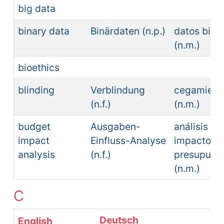
big data
binary data
Binärdaten (n.p.)
datos bina
(n.m.)
bioethics
blinding
Verblindung
cegamient
(n.f.)
(n.m.)
budget
Ausgaben-
análisis de
impact
Einfluss-Analyse
impacto
analysis
(n.f.)
presupuest
(n.m.)
C
Deutsch