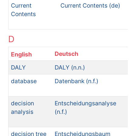
Current
Current Contents (de)
Contents
D
Deutsch
Es
DALY
DALY (n.n.)
AV
database
Datenbank (n.f.)
ba
(n.
decision
Entscheidungsanalyse
an
analysis
(n.f.)
de
(n.
decision tree
Entscheidungsbaum
ár