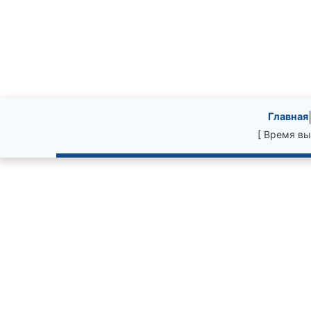
Site information, li
Главная
[ Время вы