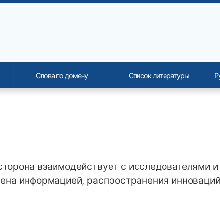
Слова по домену
Список литературы
Р
onality and content
 сторона взаимодействует с исследователями и
мена информацией, распространения инноваций