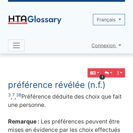
Site identity, navigation, etc.
Français
Connexion
Navigation and related functionality 
Contenu en relation
1
préférence révélée (n.f.)
3
7
38
,
,
Préférence déduite des choix que fait
une personne.
Remarque :
Les préférences peuvent être
mises en évidence par les choix effectués