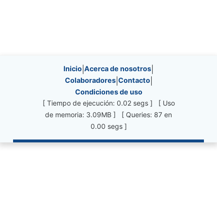
Site information, links, etc.
Inicio
|
Acerca de nosotros
|
Colaboradores
|
Contacto
|
Condiciones de uso
[ Tiempo de ejecución: 0.02 segs ] [ Uso
de memoria: 3.09MB ] [ Queries: 87 en
0.00 segs ]