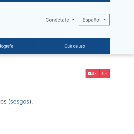
Conéctate
Español
liografia
Guía de uso
os (
sesgos
).