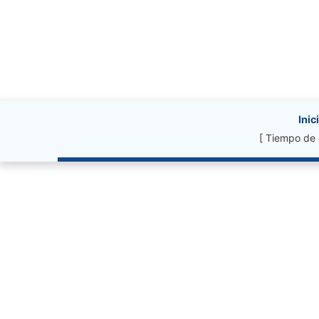
Site information, li
Inic
[ Tiempo de 