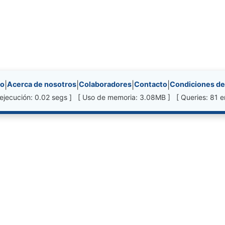
nks, etc.
io
|
Acerca de nosotros
|
Colaboradores
|
Contacto
|
Condiciones de
ejecución: 0.02 segs ] [ Uso de memoria: 3.08MB ] [ Queries: 81 e