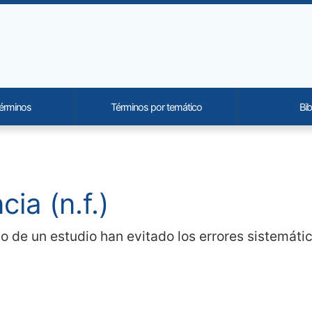
términos
Términos por temático
Bib
onality and content
ia (n.f.)
llo de un estudio han evitado los errores sistemátic