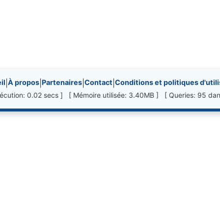
nks, etc.
il
|
À propos
|
Partenaires
|
Contact
|
Conditions et politiques d'util
écution: 0.02 secs ] [ Mémoire utilisée: 3.40MB ] [ Queries: 95 dan