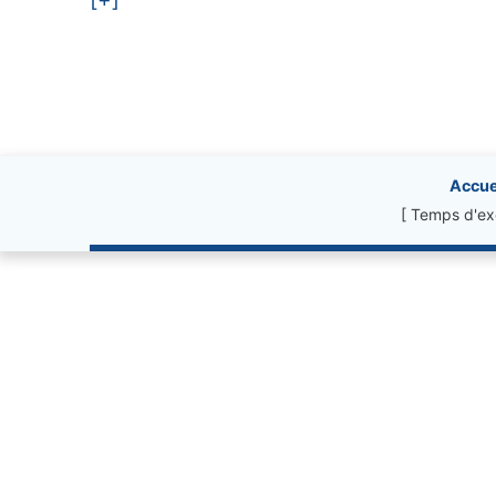
Site information, li
Accue
[ Temps d'ex