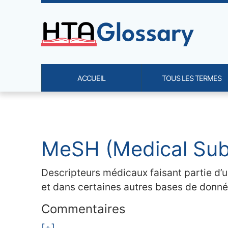
Site identity, navigation, etc.
ACCUEIL
TOUS LES TERMES
Navigation and related functi
Contenu en relation
MeSH (Medical Sub
Descripteurs médicaux faisant partie d’
et dans certaines autres bases de donn
Commentaires
[+]