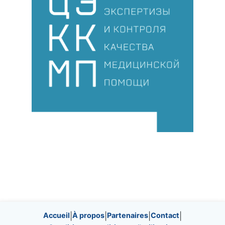
Site information, links, etc.
Accueil
|
À propos
|
Partenaires
|
Contact
|