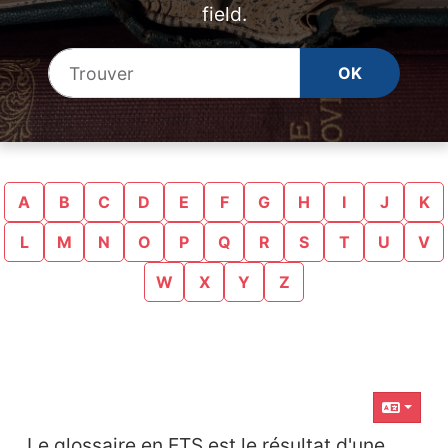
field.
Find
A
B
C
D
E
F
G
H
I
J
K
L
M
N
O
P
Q
R
S
T
U
V
W
X
Y
Z
Contenu en relation
Le glossaire en ETS est le résultat d'une