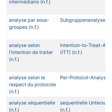
intermédiaire (n.f.)
analyse par sous-
Subgruppenanalyse (n.f
groupes (n.f.)
analyse selon
Intention-to-Treat-Ana
l’intention de traiter
(ITT) (n.f.)
(n.f.)
analyse selon le
Per-Protocol-Analyse (n
respect du protocole
(n.f.)
analyse séquentielle
sequentielle Untersuc
(n.f.)
(n.f.)