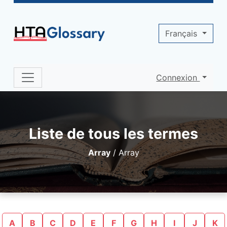
Site identity, navigation, etc.
Français
Connexion
Navigation and related functionality 
Liste de tous les termes
Array
/
Array
A
B
C
D
E
F
G
H
I
J
K