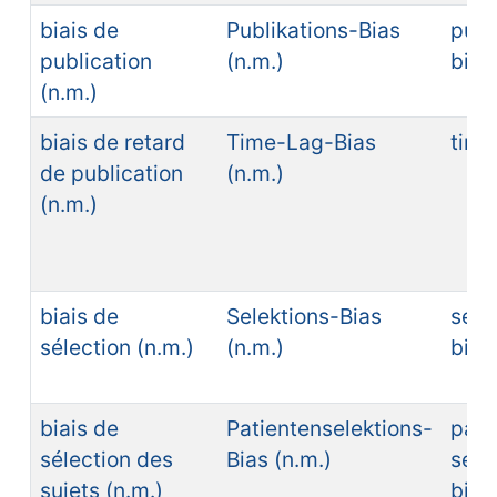
biais de
Publikations-Bias
publ
publication
(n.m.)
bias
(n.m.)
biais de retard
Time-Lag-Bias
time
de publication
(n.m.)
(n.m.)
biais de
Selektions-Bias
sele
sélection (n.m.)
(n.m.)
bias
biais de
Patientenselektions-
pati
sélection des
Bias (n.m.)
sele
sujets (n.m.)
bias