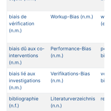
biais de
Workup-Bias (n.m.)
work
vérification
(en)
(n.m.)
biais dû aux co-
Performance-Bias
per
interventions
(n.m.)
bias
(n.m.)
biais lié aux
Verifikations-Bias
veri
investigations
(n.m.)
bias
(n.m.)
bibliographie
Literaturverzeichnis
refe
(n.f.)
(n.n.)