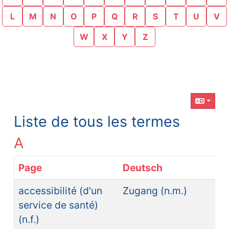
L
M
N
O
P
Q
R
S
T
U
V
W
X
Y
Z
Contenu en relation
Liste de tous les termes
A
Page
Deutsch
accessibilité (d'un
Zugang (n.m.)
service de santé)
(n.f.)