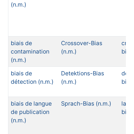
(n.m.)
biais de
Crossover-Bias
cros
contamination
(n.m.)
bias
(n.m.)
biais de
Detektions-Bias
dete
détection (n.m.)
(n.m.)
bias
biais de langue
Sprach-Bias (n.m.)
lang
de publication
bias
(n.m.)