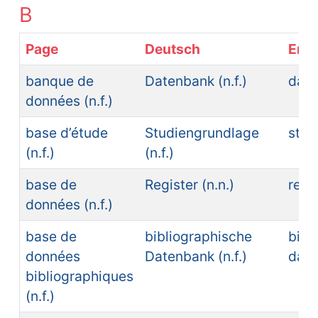
B
Page
Deutsch
Engl
banque de
Datenbank (n.f.)
dat
données (n.f.)
base d’étude
Studiengrundlage
stud
(n.f.)
(n.f.)
base de
Register (n.n.)
regi
données (n.f.)
base de
bibliographische
bibl
données
Datenbank (n.f.)
dat
bibliographiques
(n.f.)