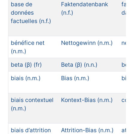
base de
Faktendatenbank
fact
données
(n.f.)
dat
factuelles (n.f.)
bénéfice net
Nettogewinn (n.m.)
net 
(n.m.)
beta (β) (fr)
Beta (β) (n.n.)
beta
biais (n.m.)
Bias (n.m.)
bias
biais contextuel
Kontext-Bias (n.m.)
cont
(n.m.)
biais d’attrition
Attrition-Bias (n.m.)
attri