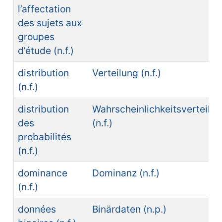
l’affectation
des sujets aux
groupes
d’étude (n.f.)
distribution
Verteilung (n.f.)
(n.f.)
distribution
Wahrscheinlichkeitsverteilu
des
(n.f.)
probabilités
(n.f.)
dominance
Dominanz (n.f.)
(n.f.)
données
Binärdaten (n.p.)