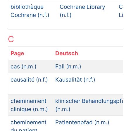
bibliothèque
Cochrane Library
Coc
Cochrane (n.f.)
(n.f.)
Libr
C
Page
Deutsch
cas (n.m.)
Fall (n.m.)
causalité (n.f.)
Kausalität (n.f.)
cheminement
klinischer Behandlungspfad
clinique (n.m.)
(n.m.)
cheminement
Patientenpfad (n.m.)
du patient