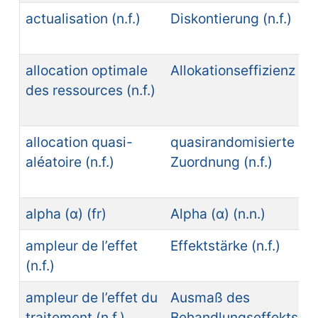
actualisation (n.f.)
Diskontierung (n.f.)
allocation optimale
Allokationseffizienz (n.f
des ressources (n.f.)
allocation quasi-
quasirandomisierte
aléatoire (n.f.)
Zuordnung (n.f.)
alpha (α) (fr)
Alpha (α) (n.n.)
ampleur de l’effet
Effektstärke (n.f.)
(n.f.)
ampleur de l’effet du
Ausmaß des
traitement (n.f.)
Behandlungseffekts (n.