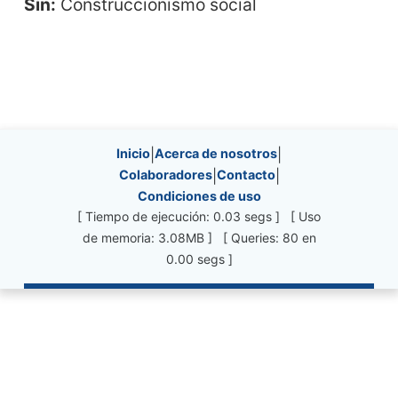
Sin:
Construccionismo social
Site information, links, etc.
Inicio
|
Acerca de nosotros
|
Colaboradores
|
Contacto
|
Condiciones de uso
[ Tiempo de ejecución: 0.03 segs ] [ Uso
de memoria: 3.08MB ] [ Queries: 80 en
0.00 segs ]