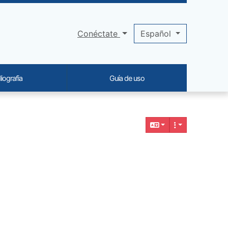
Conéctate
Español
liografia
Guía de uso