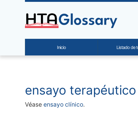
Site identity, navigation, etc.
Inicio
Listado de 
Navigation and related functi
Contenido relacionado
ensayo terapéutico 
Véase
ensayo clínico
.