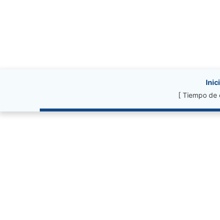
Site information, li
Inic
[ Tiempo de 