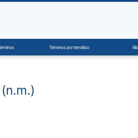
términos
Términos por temático
Bib
onality and content
(n.m.)