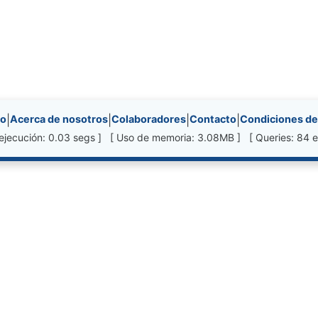
nks, etc.
io
|
Acerca de nosotros
|
Colaboradores
|
Contacto
|
Condiciones de
ejecución: 0.03 segs ] [ Uso de memoria: 3.08MB ] [ Queries: 84 e