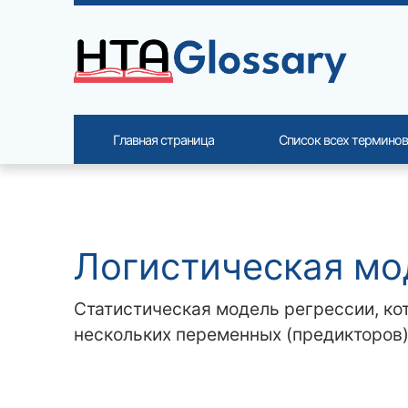
Site identity, navigation, etc.
Главная страница
Список всех терминов
Navigation and related functi
Related content
Логистическая мо
Статистическая модель регрессии, ко
нескольких переменных (предикторов)