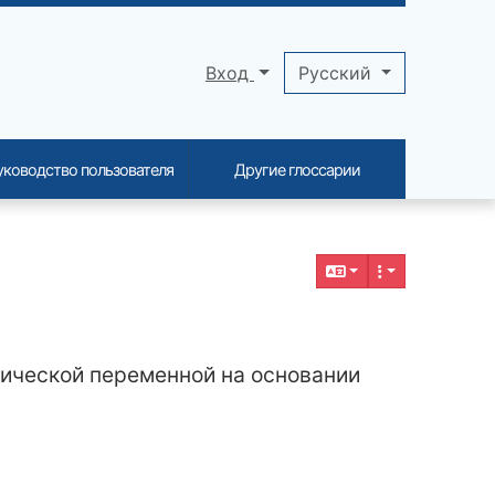
Вход
Pусский
уководство пользователя
Другие глоссарии
мической переменной на основании