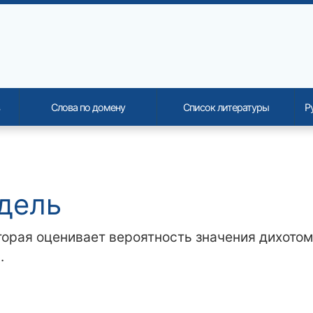
Слова по домену
Список литературы
Р
onality and content
дель
торая оценивает вероятность значения дихото
.