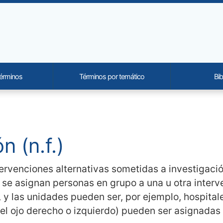
términos
Términos por temático
Bib
onality and content
 (n.f.)
ervenciones alternativas sometidas a investigació
e asignan personas en grupo a una u otra interven
y las unidades pueden ser, por ejemplo, hospital
l ojo derecho o izquierdo) pueden ser asignadas a