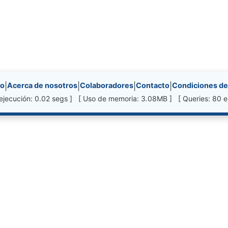
nks, etc.
io
|
Acerca de nosotros
|
Colaboradores
|
Contacto
|
Condiciones de
ejecución: 0.02 segs ] [ Uso de memoria: 3.08MB ] [ Queries: 80 e