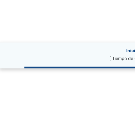
Site information, li
Inic
[ Tiempo de 