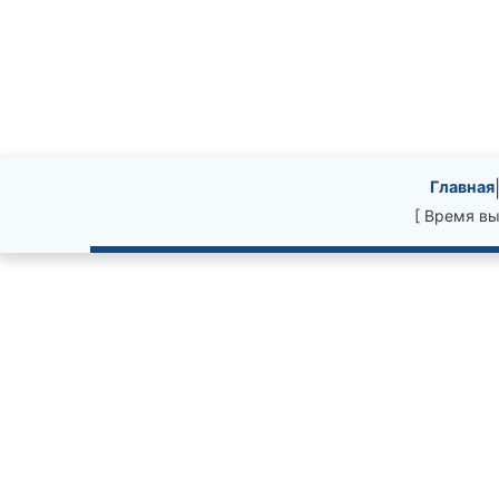
Site information, li
Главная
[ Время вы