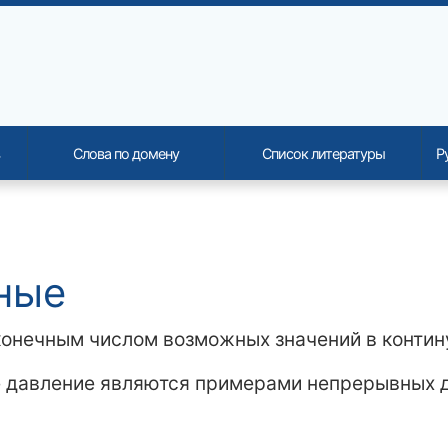
Слова по домену
Список литературы
Р
onality and content
ные
конечным числом возможных значений в контин
ное давление являются примерами непрерывных 