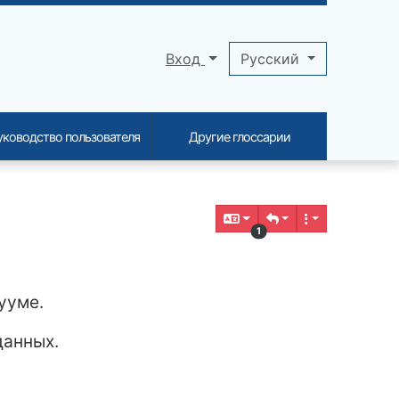
Вход
Pусский
уководство пользователя
Другие глоссарии
1
ууме.
данных.