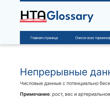
Site identity, navigation, etc.
Главная страница
Список всех терминов
Navigation and related functi
Related content
Непрерывные дан
Числовые данные с потенциально бес
Примечание
: рост, вес и артериаль