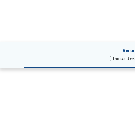
Site information, li
Accue
[ Temps d'ex