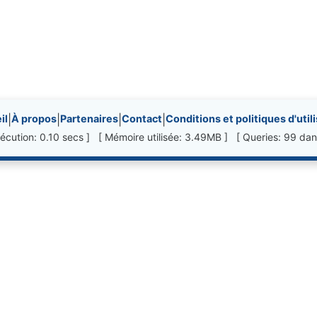
nks, etc.
il
|
À propos
|
Partenaires
|
Contact
|
Conditions et politiques d'util
écution: 0.10 secs ] [ Mémoire utilisée: 3.49MB ] [ Queries: 99 dan