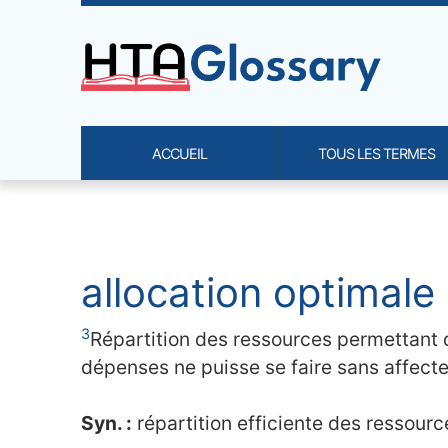
Site identity, navigation, etc.
ACCUEIL
TOUS LES TERMES
Navigation and related functi
Contenu en relation
allocation optimale 
3
Répartition des ressources permettant 
dépenses ne puisse se faire sans affecter
Syn. :
répartition efficiente des ressources