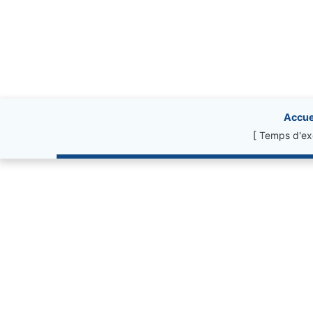
Site information, li
Accue
[ Temps d'ex