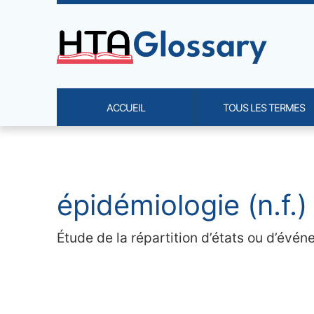
Site identity, navigation, etc.
ACCUEIL
TOUS LES TERMES
Navigation and related functi
Contenu en relation
épidémiologie (n.f.)
Étude de la répartition d’états ou d’évén