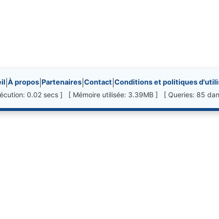
nks, etc.
il
|
À propos
|
Partenaires
|
Contact
|
Conditions et politiques d'util
écution: 0.02 secs ] [ Mémoire utilisée: 3.39MB ] [ Queries: 85 dan