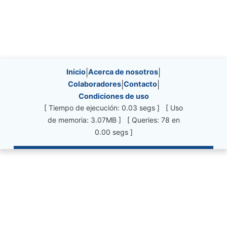
Site information, links, etc.
Inicio
|
Acerca de nosotros
|
Colaboradores
|
Contacto
|
Condiciones de uso
[ Tiempo de ejecución: 0.03 segs ] [ Uso
de memoria: 3.07MB ] [ Queries: 78 en
0.00 segs ]