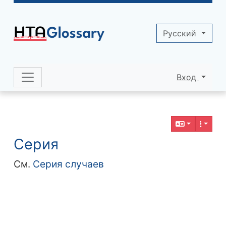
Site identity, navigation, etc.
Pусский
Вход
Navigation and related functionality 
Related content
Серия
См.
Серия случаев