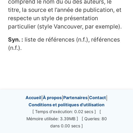
comprend le nom du ou des auteurs, le
titre, la source et l’année de publication, et
respecte un style de présentation
particulier (style Vancouver, par exemple).
Syn. :
liste de références (n.f.), références
(n.f.).
Site information, links, etc.
Accueil
|
À propos
|
Partenaires
|
Contact
|
Conditions et politiques d'utilisation
[ Temps d'exécution: 0.02 secs ] [
Mémoire utilisée: 3.39MB ] [ Queries: 80
dans 0.00 secs ]