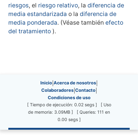
riesgos
, el
riesgo relativo
, la
diferencia de
media estandarizada
o la
diferencia de
media ponderada
. (Véase también
efecto
del tratamiento
).
Site information, links, etc.
Inicio
|
Acerca de nosotros
|
Colaboradores
|
Contacto
|
Condiciones de uso
[ Tiempo de ejecución: 0.02 segs ] [ Uso
de memoria: 3.09MB ] [ Queries: 111 en
0.00 segs ]