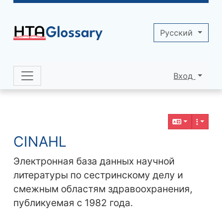
Site identity, navigation, etc.
Pусский
Вход
Navigation and related functionality 
Related content
CINAHL
Электронная база данных научной
литературы по сестринскому делу и
смежным областям здравоохранения,
публикуемая с 1982 года.