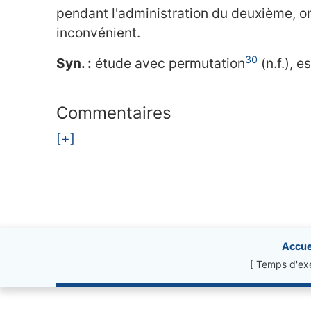
pendant l'administration du deuxième, o
inconvénient.
30
Syn. :
étude avec permutation
(n.f.), 
Commentaires
[+]
Site information, li
Accue
[ Temps d'exé