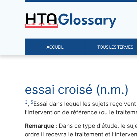
Site identity, navigation, etc.
ACCUEIL
TOUS LES TERMES
Navigation and related functi
Contenu en relation
essai croisé (n.m.)
3
5
,
Essai dans lequel les sujets reçoiven
l’intervention de référence (ou le traitem
Remarque :
Dans ce type d'étude, le suje
ordre il recevra le traitement et l’inter