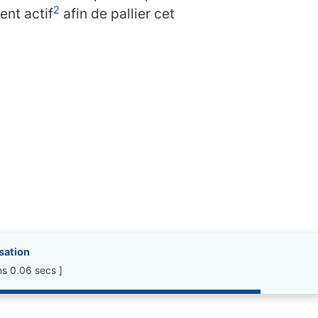
2
nt actif
afin de pallier cet
isation
ns 0.06 secs ]