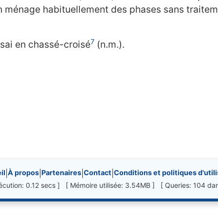
n ménage habituellement des phases sans traiteme
7
essai en chassé-croisé
(n.m.).
nks, etc.
il
|
À propos
|
Partenaires
|
Contact
|
Conditions et politiques d'util
cution: 0.12 secs ] [ Mémoire utilisée: 3.54MB ] [ Queries: 104 da