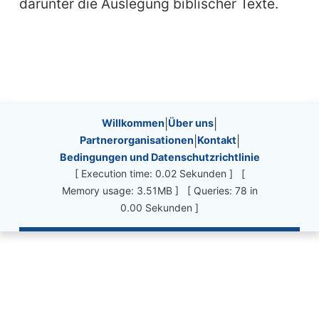
darunter die Auslegung biblischer Texte.
Site information, links, etc.
Willkommen
|
Über uns
|
Partnerorganisationen
|
Kontakt
|
Bedingungen und Datenschutzrichtlinie
[ Execution time: 0.02 Sekunden ] [
Memory usage: 3.51MB ] [ Queries: 78 in
0.00 Sekunden ]