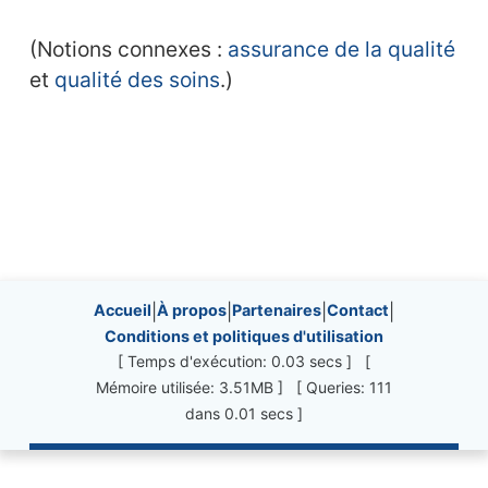
(Notions connexes :
assurance de la qualité
et
qualité des soins
.)
Site information, links, etc.
Accueil
|
À propos
|
Partenaires
|
Contact
|
Conditions et politiques d'utilisation
[ Temps d'exécution: 0.03 secs ] [
Mémoire utilisée: 3.51MB ] [ Queries: 111
dans 0.01 secs ]