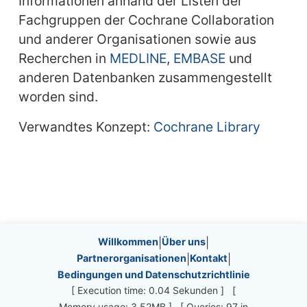
Informationen anhand der Listen der
Fachgruppen der Cochrane Collaboration
und anderer Organisationen sowie aus
Recherchen in
MEDLINE
,
EMBASE
und
anderen Datenbanken zusammengestellt
worden sind.
Verwandtes Konzept:
Cochrane Library
Site information, links, etc.
Willkommen
|
Über uns
|
Partnerorganisationen
|
Kontakt
|
Bedingungen und Datenschutzrichtlinie
[ Execution time: 0.04 Sekunden ] [
Memory usage: 3.52MB ] [ Queries: 97 in