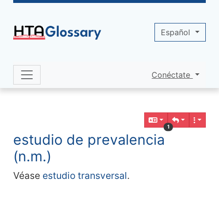
Site identity, navigation, etc.
Español
Conéctate
Navigation and related functionality 
Contenido relacionado
1
estudio de prevalencia
(n.m.)
Véase
estudio transversal
.