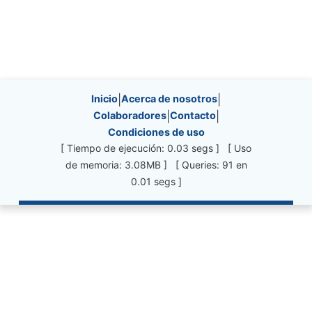
Site information, links, etc.
Inicio
|
Acerca de nosotros
|
Colaboradores
|
Contacto
|
Condiciones de uso
[ Tiempo de ejecución: 0.03 segs ] [ Uso
de memoria: 3.08MB ] [ Queries: 91 en
0.01 segs ]