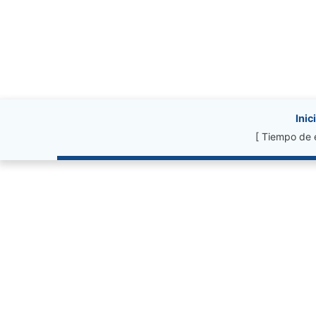
Site information, li
Inic
[ Tiempo de 