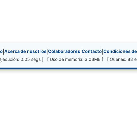
nks, etc.
io
|
Acerca de nosotros
|
Colaboradores
|
Contacto
|
Condiciones de
ejecución: 0.05 segs ] [ Uso de memoria: 3.08MB ] [ Queries: 88 e