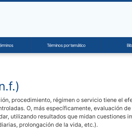
términos
Términos por temático
Bib
onality and content
.f.)
n, procedimiento, régimen o servicio tiene el efe
ntroladas. O, más específicamente, evaluación de 
ndar, utilizando resultados que midan cuestiones i
arias, prolongación de la vida, etc.).