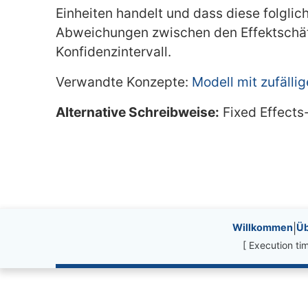
Einheiten handelt und dass diese folgli
Abweichungen zwischen den Effektschätz
Konfidenzintervall.
Verwandte Konzepte:
Modell mit zufälli
Alternative Schreibweise:
Fixed Effects
Site information, li
Willkommen
|
Üb
[ Execution t