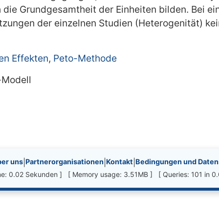
ch die Grundgesamtheit der Einheiten bilden. Bei 
ungen der einzelnen Studien (Heterogenität) ke
gen Effekten
,
Peto-Methode
-Modell
nks, etc.
er uns
|
Partnerorganisationen
|
Kontakt
|
Bedingungen und Datens
ime: 0.02 Sekunden ] [ Memory usage: 3.51MB ] [ Queries: 101 in 0