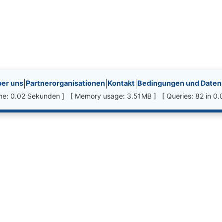
nks, etc.
er uns
|
Partnerorganisationen
|
Kontakt
|
Bedingungen und Datens
ime: 0.02 Sekunden ] [ Memory usage: 3.51MB ] [ Queries: 82 in 0