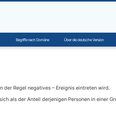
Begriffe nach Domäne
Über die deutsche Version
onality and content
in der Regel negatives – Ereignis eintreten wird.
sich als der Anteil derjenigen Personen in einer G