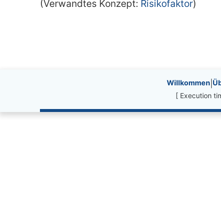
(Verwandtes Konzept:
Risikofaktor
)
Site information, li
Willkommen
|
Üb
[ Execution t