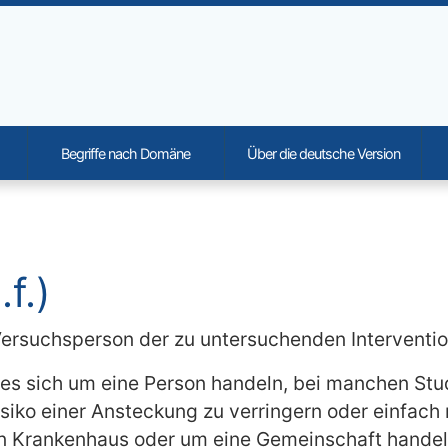
Begriffe nach Domäne
Über die deutsche Version
onality and content
f.)
e Versuchsperson der zu untersuchenden Interventi
 es sich um eine Person handeln, bei manchen St
iko einer Ansteckung zu verringern oder einfach
ein Krankenhaus oder um eine Gemeinschaft handel