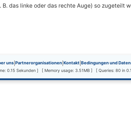
. B. das linke oder das rechte Auge) so zugeteilt
nks, etc.
er uns
|
Partnerorganisationen
|
Kontakt
|
Bedingungen und Datens
time: 0.15 Sekunden ] [ Memory usage: 3.51MB ] [ Queries: 80 in 0.