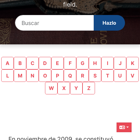
field.
Find
A
B
C
D
E
F
G
H
I
J
K
L
M
N
O
P
Q
R
S
T
U
V
W
X
Y
Z
Contenido relacionado
En noviembre de 2009, se constituyó