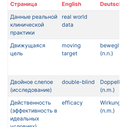
Страница
English
Deutsch
Данные реальной
real world
клинической
data
практики
Движущаяся
moving
beweglich
цель
target
(n.n.)
Двойное слепое
double-blind
Doppelbli
(исследование)
(n.m.)
Действенность
efficacy
Wirkungs
(эффективность в
(n.m.)
идеальных
условиях)