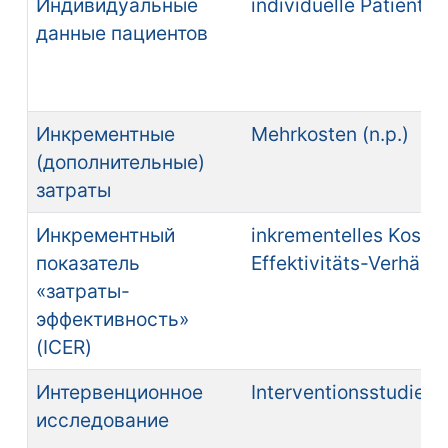
Индивидуальные
individuelle Patienten
данные пациентов
Инкрементные
Mehrkosten (n.p.)
(дополнительные)
затраты
Инкрементный
inkrementelles Koste
показатель
Effektivitäts-Verhältni
«затраты-
эффективность»
(ICER)
Интервенционное
Interventionsstudie (n.
исследование