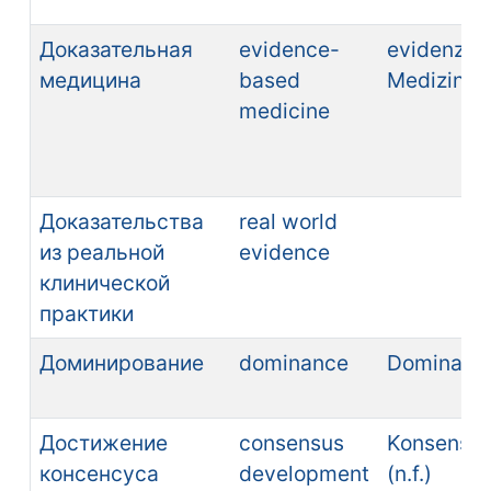
Доказательная
evidence-
evidenzba
медицина
based
Medizin (n.
medicine
Доказательства
real world
из реальной
evidence
клинической
практики
Доминирование
dominance
Dominanz (
Достижение
consensus
Konsensbi
консенсуса
development
(n.f.)