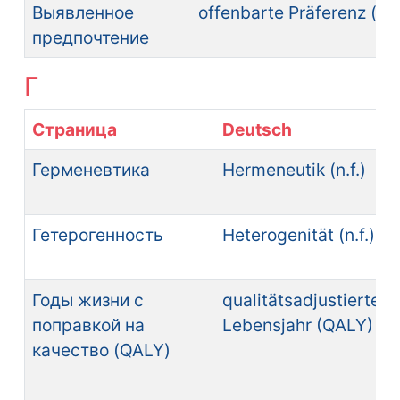
Выявленное
offenbarte Präferenz (n.f.
предпочтение
Г
Страница
Deutsch
Герменевтика
Hermeneutik (n.f.)
Гетерогенность
Heterogenität (n.f.)
Годы жизни с
qualitätsadjustiertes
поправкой на
Lebensjahr (QALY) (n.
качество (QALY)