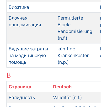
Биоэтика
bio
Блочная
Permutierte
ra
рандомизация
Block-
pe
Randomisierung
blo
(n.f.)
Будущие затраты
künftige
fut
на медицинскую
Krankenkosten
car
помощь
(n.p.)
В
Страница
Deutsch
Валидность
Validität (n.f.)