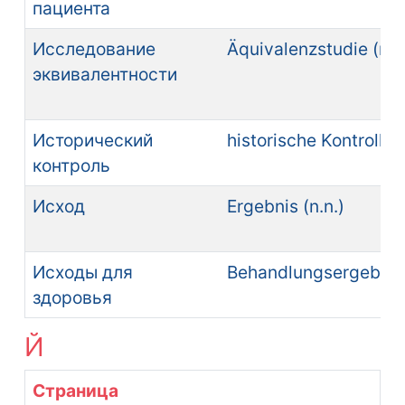
пациента
Исследование
Äquivalenzstudie (n.f.
эквивалентности
Исторический
historische Kontrollgr
контроль
Исход
Ergebnis (n.n.)
Исходы для
Behandlungsergebnis 
здоровья
Й
Страница