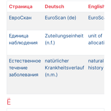
Страница
Deutsch
English
ЕвроСкан
EuroScan (de)
EuroScan
Единица
Zuteilungseinheit
unit of
наблюдения
(n.f.)
allocation
Естественное
natürlicher
natural
течение
Krankheitsverlauf
history
заболевания
(n.m.)
Ё