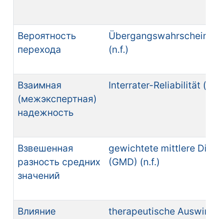
Вероятность
Übergangswahrscheinlic
перехода
(n.f.)
Взаимная
Interrater-Reliabilität (n.f
(межэкспертная)
надежность
Взвешенная
gewichtete mittlere Diff
разность средних
(GMD) (n.f.)
значений
Влияние
therapeutische Auswirk