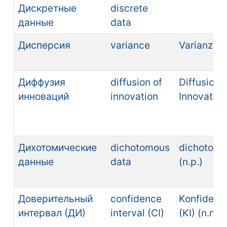
Дискретные
discrete
данные
data
Дисперсия
variance
Varianz (n.
Диффузия
diffusion of
Diffusion 
инноваций
innovation
Innovatione
Дихотомические
dichotomous
dichotome
данные
data
(n.p.)
Доверительный
confidence
Konfidenzi
интервал (ДИ)
interval (CI)
(KI) (n.n.)