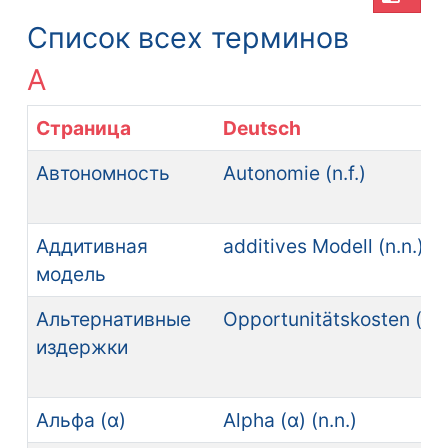
Список всех терминов
А
Страница
Deutsch
Автономность
Autonomie (n.f.)
Аддитивная
additives Modell (n.n.)
модель
Альтернативные
Opportunitätskosten (n.p
издержки
Альфа (α)
Alpha (α) (n.n.)