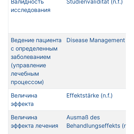
Валидность
Studienvalidität (n.f.)
исследования
Ведение пациента
Disease Management (n.
с определенным
заболеванием
(управление
лечебным
процессом)
Величина
Effektstärke (n.f.)
эффекта
Величина
Ausmaß des
эффекта лечения
Behandlungseffekts (n.n.