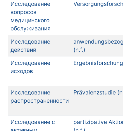
Исследование
Versorgungsforschung 
вопросов
медицинского
обслуживания
Исследование
anwendungsbezogene
действий
(n.f.)
Исследование
Ergebnisforschung (n.
исходов
Исследование
Prävalenzstudie (n.f.)
распространенности
Исследование с
partizipative Aktions
активным
(n.f.)