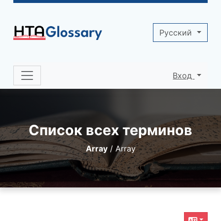
Site identity, navigation, etc.
Pусский
Вход
Navigation and related functionality 
Список всех терминов
Array
/
Array
Related content