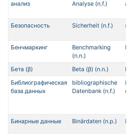
анализ
Analyse (n.f.)
ana
Безопасность
Sicherheit (n.f.)
saf
Бенчмаркинг
Benchmarking
be
(n.n.)
Бета (β)
Beta (β) (n.n.)
bet
Библиографическая
bibliographische
bib
база данных
Datenbank (n.f.)
da
Бинарные данные
Binärdaten (n.p.)
bin