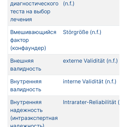
диагностического
(n.f.)
теста на выбор
лечения
Вмешивающийся
Störgröße (n.f.)
фактор
(конфаундер)
Внешняя
externe Validität (n.f.)
валидность
Внутренняя
interne Validität (n.f.)
валидность
Внутренняя
Intrarater-Reliabilität (n.f
надежность
(интраэкспертная
надежность)