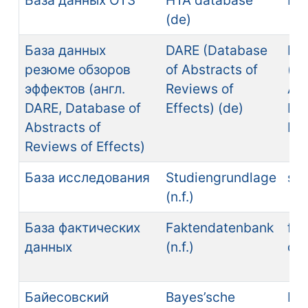
База данных ОТЗ
HTA database
HT
(de)
База данных
DARE (Database
DA
резюме обзоров
of Abstracts of
(Da
эффектов (англ.
Reviews of
Abs
DARE, Database of
Effects) (de)
Rev
Abstracts of
Eff
Reviews of Effects)
База исследования
Studiengrundlage
stu
(n.f.)
База фактических
Faktendatenbank
fac
данных
(n.f.)
da
Байесовский
Bayes’sche
Ba