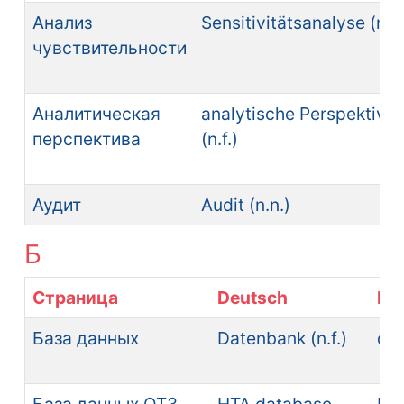
Анализ
Sensitivitätsanalyse (n.f.
чувствительности
Аналитическая
analytische Perspektive
перспектива
(n.f.)
Аудит
Audit (n.n.)
Б
Страница
Deutsch
Eng
База данных
Datenbank (n.f.)
da