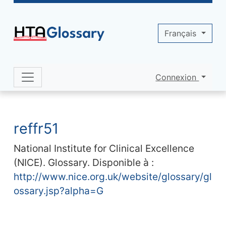
Site identity, navigation, etc.
Français
Connexion
Navigation and related functionality 
Contenu en relation
reffr51
National Institute for Clinical Excellence
(NICE). Glossary. Disponible à :
http://www.nice.org.uk/website/glossary/gl
ossary.jsp?alpha=G