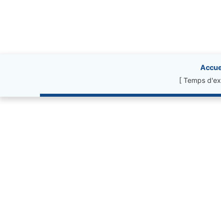
Site information, li
Accue
[ Temps d'ex