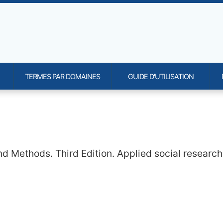
TERMES PAR DOMAINES
GUIDE D'UTILISATION
onality and content
d Methods. Third Edition. Applied social research