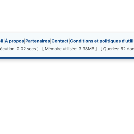
nks, etc.
il
|
À propos
|
Partenaires
|
Contact
|
Conditions et politiques d'util
écution: 0.02 secs ] [ Mémoire utilisée: 3.38MB ] [ Queries: 62 dan