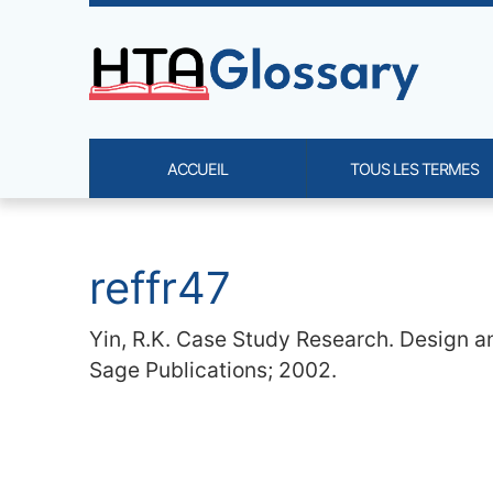
Site identity, navigation, etc.
ACCUEIL
TOUS LES TERMES
Navigation and related functi
Contenu en relation
reffr47
Yin, R.K. Case Study Research. Design an
Sage Publications; 2002.