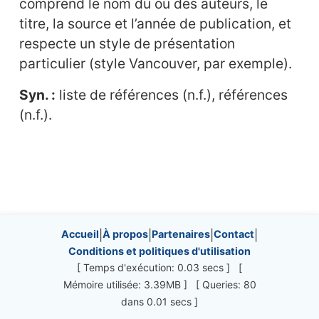
comprend le nom du ou des auteurs, le
titre, la source et l’année de publication, et
respecte un style de présentation
particulier (style Vancouver, par exemple).
Syn. :
liste de références (n.f.), références
(n.f.).
Site information, links, etc.
Accueil
|
À propos
|
Partenaires
|
Contact
|
Conditions et politiques d'utilisation
[ Temps d'exécution: 0.03 secs ] [
Mémoire utilisée: 3.39MB ] [ Queries: 80
dans 0.01 secs ]