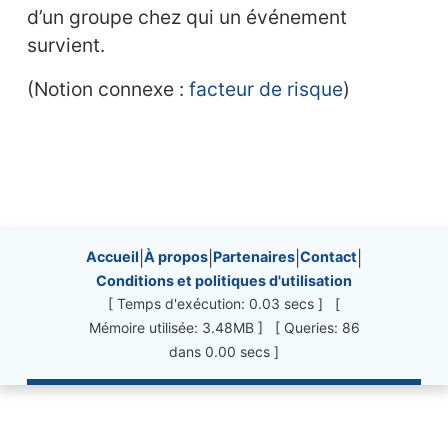
d’un groupe chez qui un événement
survient.
(Notion connexe :
facteur de risque
)
Site information, links, etc.
Accueil
|
À propos
|
Partenaires
|
Contact
|
Conditions et politiques d'utilisation
[ Temps d'exécution: 0.03 secs ] [
Mémoire utilisée: 3.48MB ] [ Queries: 86
dans 0.00 secs ]