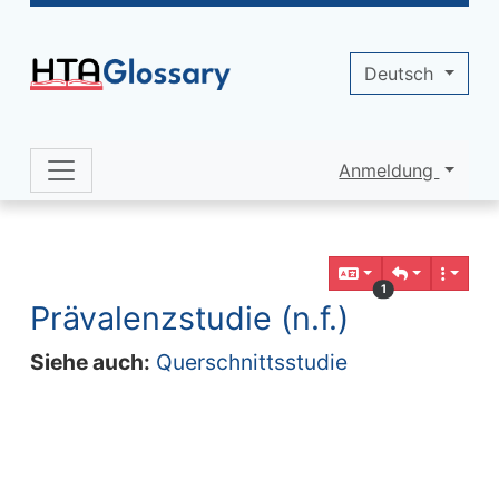
Site identity, navigation, etc.
Deutsch
Anmeldung
Navigation and related functionality 
Verbundener Inhalt
1
Prävalenzstudie (n.f.)
Siehe auch:
Querschnittsstudie