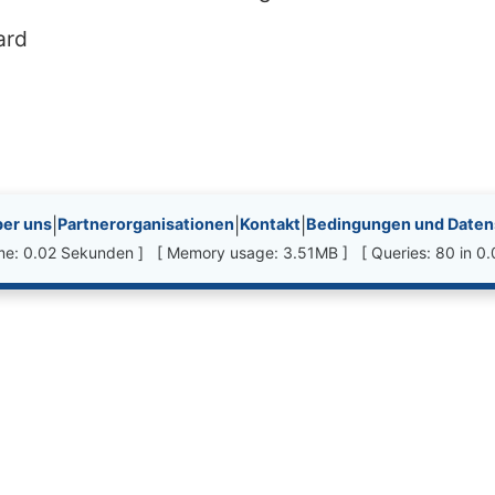
ard
nks, etc.
er uns
|
Partnerorganisationen
|
Kontakt
|
Bedingungen und Datens
ime: 0.02 Sekunden ] [ Memory usage: 3.51MB ] [ Queries: 80 in 0