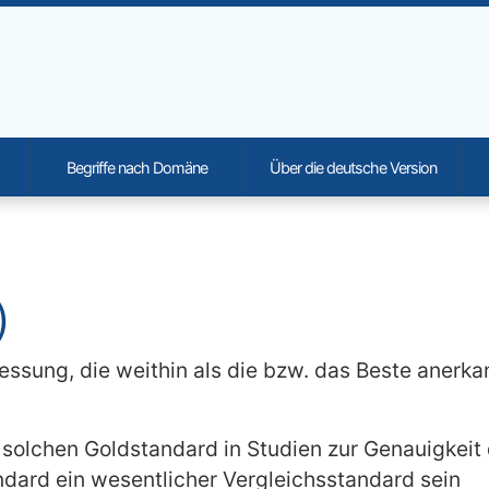
Begriffe nach Domäne
Über die deutsche Version
onality and content
)
essung, die weithin als die bzw. das Beste anerka
 solchen Goldstandard in Studien zur Genauigkeit 
ard ein wesentlicher Vergleichsstandard sein