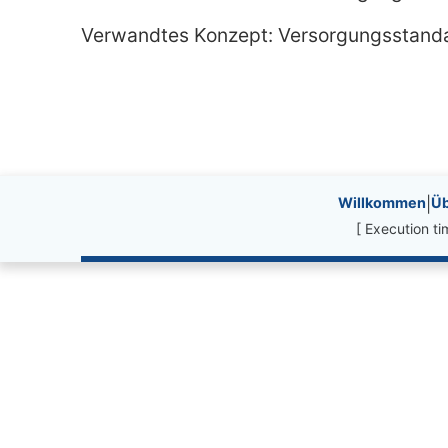
Verwandtes Konzept: Versorgungsstand
Site information, li
Willkommen
|
Üb
[ Execution t