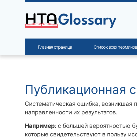
Site identity, navigation, etc.
Главная страница
Список всех терминов
Navigation and related functi
Related content
Публикационная с
Систематическая ошибка, возникшая п
направленности их результатов.
Например
: с большей вероятностью 
которые свидетельствуют в пользу ис