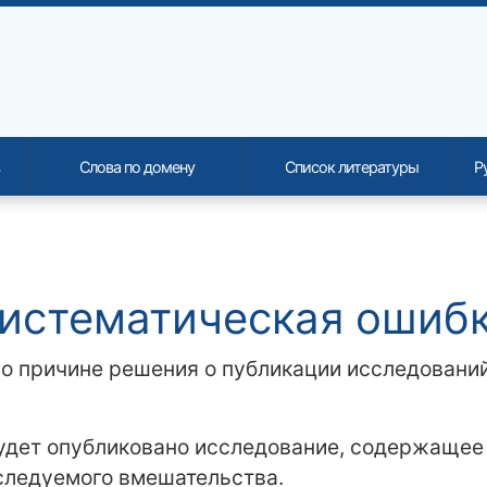
Слова по домену
Список литературы
Р
onality and content
истематическая ошиб
о причине решения о публикации исследований
будет опубликовано исследование, содержащее 
следуемого вмешательства.