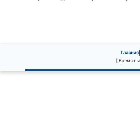
Site information, li
Главная
[ Время вы