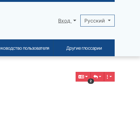
Вход
Pусский
уководство пользователя
Другие глоссарии
2