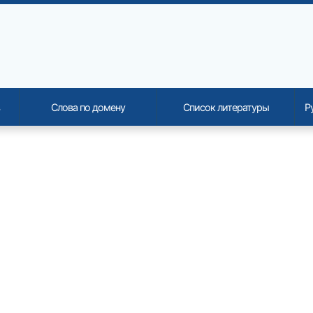
Слова по домену
Список литературы
Р
onality and content