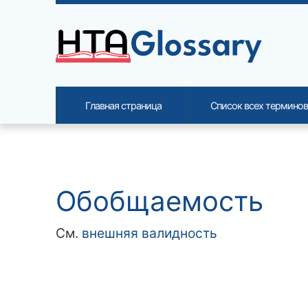
Site identity, navigation, etc.
Главная страница
Список всех терминов
Navigation and related functi
Related content
Обобщаемость
См.
внешняя валидность