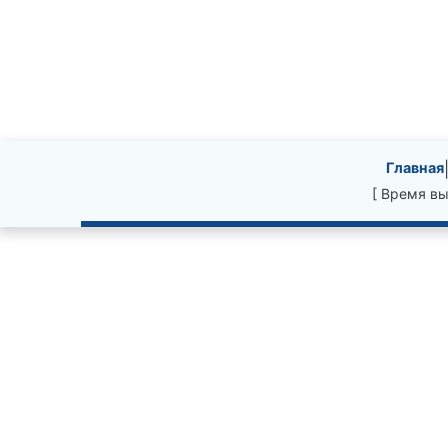
Site information, li
Главная
[ Время вы