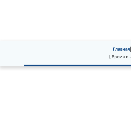
Site information, li
Главная
[ Время вы