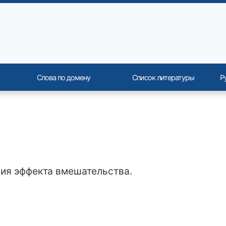
Слова по домену
Список литературы
Р
onality and content
ия эффекта вмешательства.