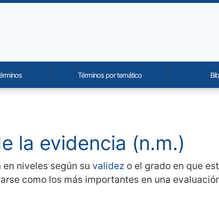
términos
Términos por temático
Bib
onality and content
e la evidencia (n.m.)
 en niveles según su
validez
o el grado en que est
arse como los más importantes en una evaluación. 