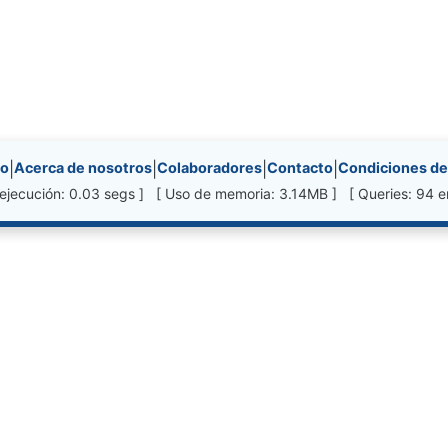
nks, etc.
io
|
Acerca de nosotros
|
Colaboradores
|
Contacto
|
Condiciones de
ejecución: 0.03 segs ] [ Uso de memoria: 3.14MB ] [ Queries: 94 e