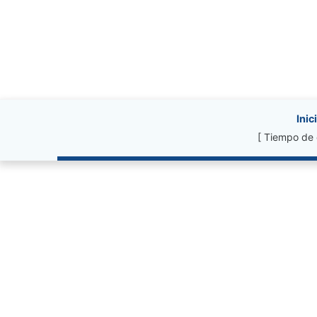
Site information, li
Inic
[ Tiempo de 