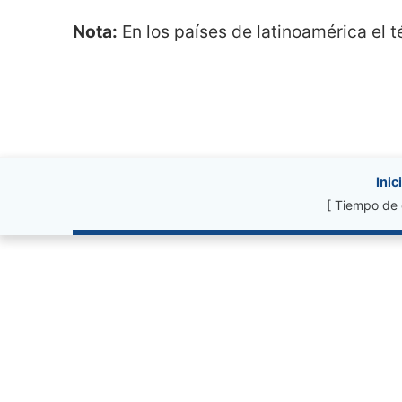
Nota:
En los países de latinoamérica el
Site information, li
Inic
[ Tiempo de 