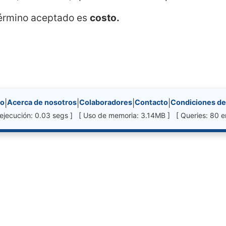
 término aceptado es
costo.
nks, etc.
io
|
Acerca de nosotros
|
Colaboradores
|
Contacto
|
Condiciones de
ejecución: 0.03 segs ] [ Uso de memoria: 3.14MB ] [ Queries: 80 e