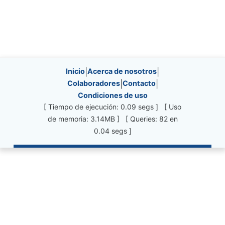
Site information, links, etc.
Inicio
|
Acerca de nosotros
|
Colaboradores
|
Contacto
|
Condiciones de uso
[ Tiempo de ejecución: 0.09 segs ] [ Uso
de memoria: 3.14MB ] [ Queries: 82 en
0.04 segs ]