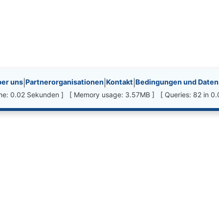
nks, etc.
er uns
|
Partnerorganisationen
|
Kontakt
|
Bedingungen und Datens
ime: 0.02 Sekunden ] [ Memory usage: 3.57MB ] [ Queries: 82 in 0