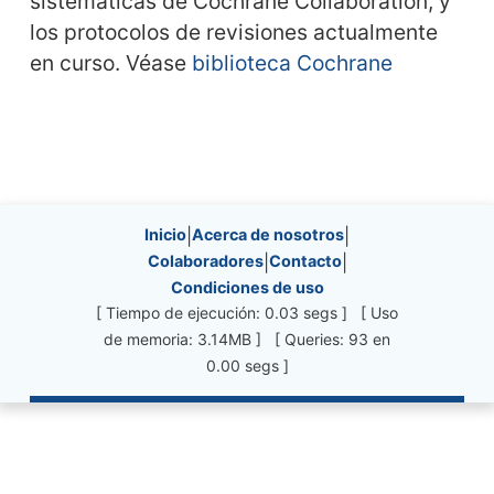
sistemáticas de Cochrane Collaboration, y
los protocolos de revisiones actualmente
en curso. Véase
biblioteca Cochrane
Site information, links, etc.
Inicio
|
Acerca de nosotros
|
Colaboradores
|
Contacto
|
Condiciones de uso
[ Tiempo de ejecución: 0.03 segs ] [ Uso
de memoria: 3.14MB ] [ Queries: 93 en
0.00 segs ]