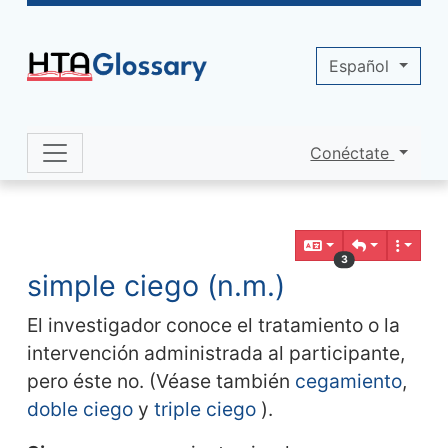
Site identity, navigation, etc.
Español
Conéctate
Navigation and related functionality 
Contenido relacionado
3
simple ciego (n.m.)
El investigador conoce el tratamiento o la
intervención administrada al participante,
pero éste no. (Véase también
cegamiento
,
doble ciego
y
triple ciego
).