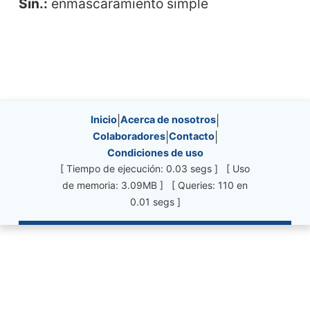
Sin.:
enmascaramiento simple
Site information, links, etc.
Inicio
|
Acerca de nosotros
|
Colaboradores
|
Contacto
|
Condiciones de uso
[ Tiempo de ejecución: 0.03 segs ] [ Uso
de memoria: 3.09MB ] [ Queries: 110 en
0.01 segs ]