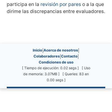
participa en la
revisión por pares
o a la que
dirime las discrepancias entre evaluadores.
Site information, links, etc.
Inicio
|
Acerca de nosotros
|
Colaboradores
|
Contacto
|
Condiciones de uso
[ Tiempo de ejecución: 0.02 segs ] [ Uso
de memoria: 3.07MB ] [ Queries: 83 en
0.00 segs ]