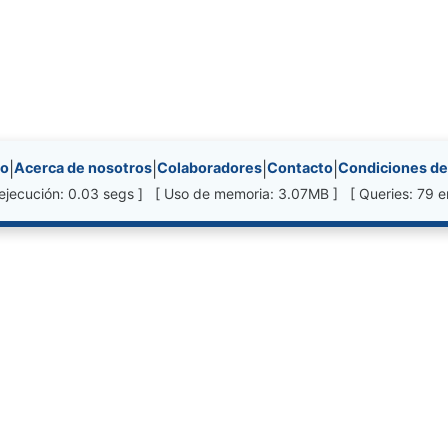
nks, etc.
io
|
Acerca de nosotros
|
Colaboradores
|
Contacto
|
Condiciones de
ejecución: 0.03 segs ] [ Uso de memoria: 3.07MB ] [ Queries: 79 e