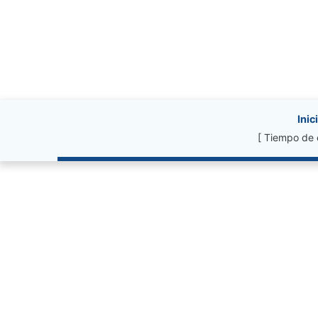
Site information, li
Inic
[ Tiempo de 