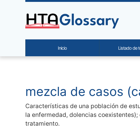
Site identity, navigation, etc.
Inicio
Listado de 
Navigation and related functi
Contenido relacionado
mezcla de casos (ca
Características de una población de estud
la enfermedad, dolencias coexistentes); 
tratamiento.