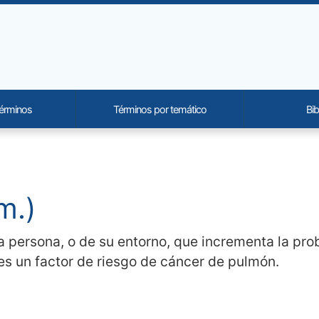
términos
Términos por temático
Bib
onality and content
m.)
na persona, o de su entorno, que incrementa la pr
s un factor de riesgo de cáncer de pulmón.