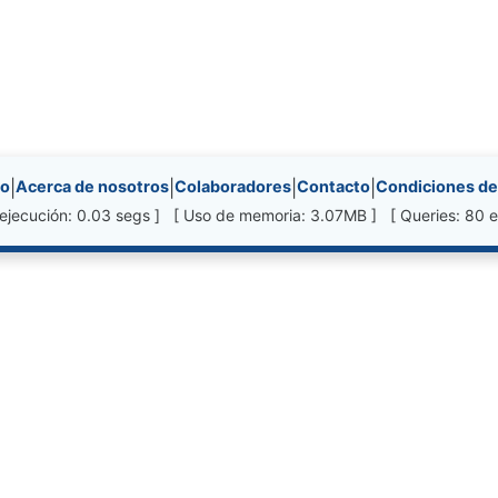
nks, etc.
io
|
Acerca de nosotros
|
Colaboradores
|
Contacto
|
Condiciones de
ejecución: 0.03 segs ] [ Uso de memoria: 3.07MB ] [ Queries: 80 e