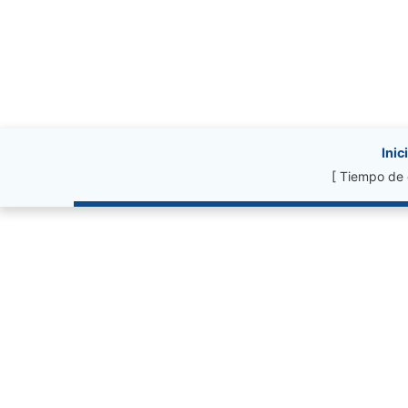
Site information, li
Inic
[ Tiempo de 