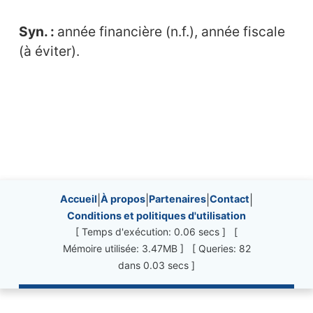
Syn. :
année financière (n.f.), année fiscale
(à éviter).
Site information, links, etc.
Accueil
|
À propos
|
Partenaires
|
Contact
|
Conditions et politiques d'utilisation
[ Temps d'exécution: 0.06 secs ] [
Mémoire utilisée: 3.47MB ] [ Queries: 82
dans 0.03 secs ]